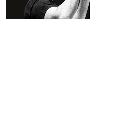
einzutauchen und neue musikalische 
Erfahrungen zu machen.

Auszüge aus dem Programm:

MELANIE DIRBACH
Holten (DK): First Snow

BOOKING & SOCIAL MEDIA
Alven (SWE): Aftonen

 Britten (UK): A hymn to the virgin

Esenvalds (LIT): Stars

Bruckner (AT): Virga Jesse

Pärt (EST): Bogoroditse Djevo

Sanström (SWE): Det är un ros

Leontovych (UKR): Carol of the bells

Gjelo (NOR): Away in a manger
ELIZABETH PARSONS
SESSION MANAGER