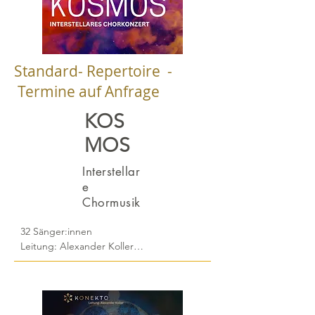
Standard- Repertoire -
Termine auf Anfrage
KOS
MOS
Interstellar
e
Chormusik
32 Sänger:innen

Leitung: Alexander Koller

Tauchen Sie ein in eine Klangwelt, die 
jenseits unserer Erde liegt und die 
Weiten des Universums durch Musik 